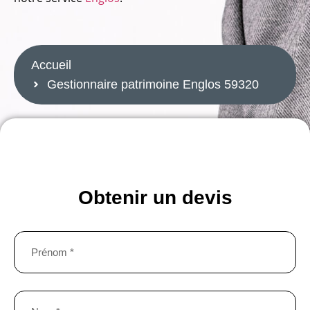
naire patrimoine Englos 59320
patrimoine Englos 59320
Accueil
Gestionnaire patrimoine Englos 59320
gestionnaire patrimoine Englos 59320
GESTIONNAIRE PATRIMOINE ENGLOS 59320
Obtenir un devis