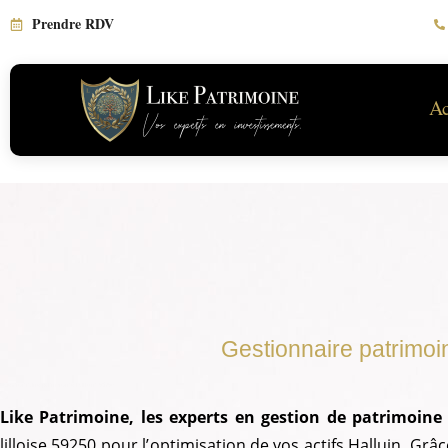
Prendre RDV
Ac
Gestionnaire patrimoi
Gestionnaire patrimoine Halluin 59250
Like Patrimoine, les experts en gestion de patrimoine
lilloise 59250 pour l’
optimisation de vos actifs
Halluin. Grâc