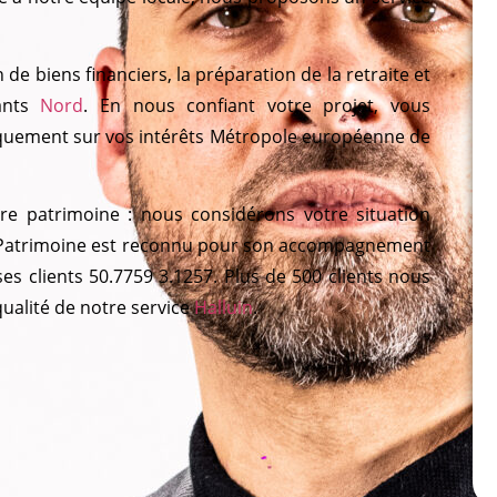
 de biens financiers, la préparation de la retraite et
mants
Nord
. En nous confiant votre projet, vous
iquement sur vos intérêts Métropole européenne de
re patrimoine : nous considérons votre situation
e Patrimoine est reconnu pour son accompagnement
ses clients 50.7759 3.1257. Plus de 500 clients nous
qualité de notre service
Halluin
.