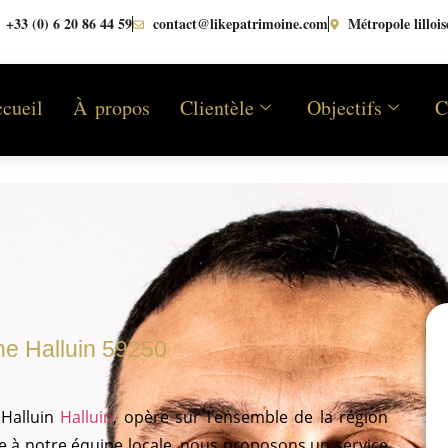
+33 (0) 6 20 86 44 59
contact@likepatrimoine.com
Métropole lillois
cueil
À propos
Clientèle
Objectifs
C
ne Halluin 59250
Halluin
Halluin
, opère sur l’ensemble de la région
e à notre équipe locale, nous proposons un service