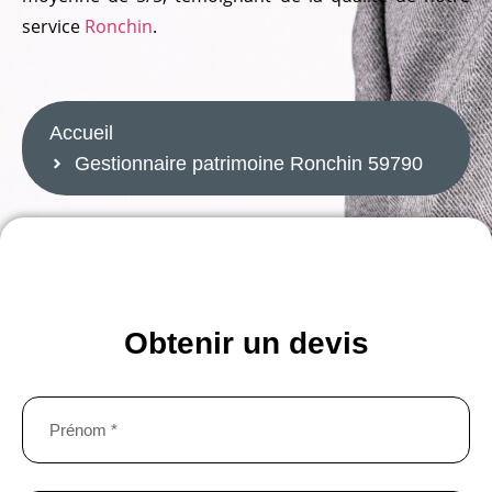
service
Ronchin
.
naire patrimoine Ronchin 59790
patrimoine Ronchin 59790
Accueil
Gestionnaire patrimoine Ronchin 59790
gestionnaire patrimoine Ronchin 59790
GESTIONNAIRE PATRIMOINE RONCHIN 59790
Obtenir un devis