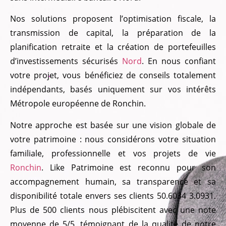
Nos solutions proposent l’optimisation fiscale, la
transmission de capital, la préparation de la
planification retraite et la création de portefeuilles
d’investissements sécurisés
Nord
. En nous confiant
votre projet, vous bénéficiez de conseils totalement
indépendants, basés uniquement sur vos intérêts
Métropole européenne de Ronchin.
Notre approche est basée sur une vision globale de
votre patrimoine : nous considérons votre situation
familiale, professionnelle et vos projets de vie
Ronchin
. Like Patrimoine est reconnu pour son
accompagnement humain, sa transparence et sa
disponibilité totale envers ses clients 50.6034 3.0931.
Plus de 500 clients nous plébiscitent avec une note
moyenne de 5/5, témoignant de la qualité de notre