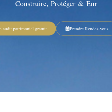
C
o
n
s
t
r
u
i
r
e
,
P
r
o
t
é
g
e
r
&
E
n
r
i
c
h
i
r
v
o
t
r
e audit patrimonial gratuit
Prendre Rendez-vous