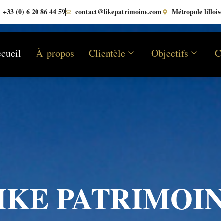
+33 (0) 6 20 86 44 59
contact@likepatrimoine.com
Métropole lillois
cueil
À propos
Clientèle
Objectifs
C
IKE PATRIMOI