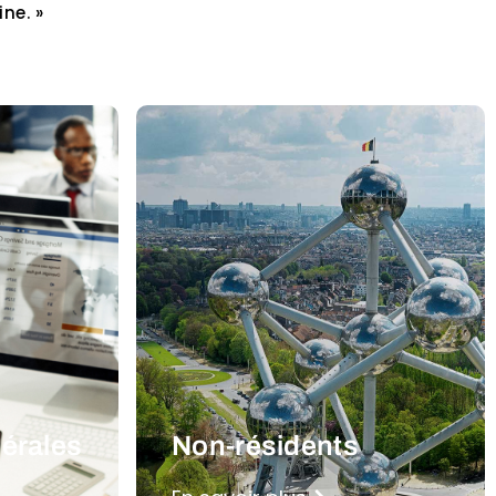
ne. »
bérales
Non-résidents