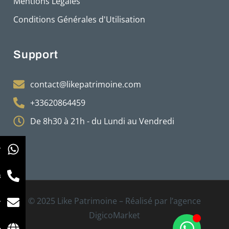
Mentions Légales
Conditions Générales d'Utilisation
Support
contact@likepatrimoine.com
+33620864459
De 8h30 à 21h - du Lundi au Vendredi
r
s
© 2025 Like Patrimoine – Réalisé par l’agence
r
DigicoMarket