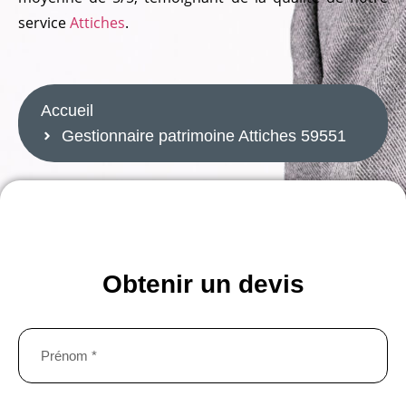
service
Attiches
.
naire patrimoine Attiches 59551
atrimoine Attiches 59551
Accueil
Gestionnaire patrimoine Attiches 59551
gestionnaire patrimoine Attiches 59551
GESTIONNAIRE PATRIMOINE ATTICHES 59551
Obtenir un devis