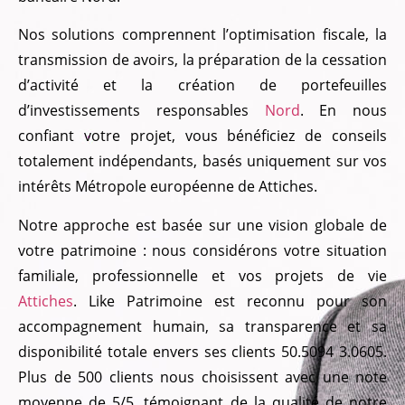
Nos solutions comprennent l’optimisation fiscale, la
transmission de avoirs, la préparation de la cessation
d’activité et la création de portefeuilles
d’investissements responsables
Nord
. En nous
confiant votre projet, vous bénéficiez de conseils
totalement indépendants, basés uniquement sur vos
intérêts Métropole européenne de Attiches.
Notre approche est basée sur une vision globale de
votre patrimoine : nous considérons votre situation
familiale, professionnelle et vos projets de vie
Attiches
. Like Patrimoine est reconnu pour son
accompagnement humain, sa transparence et sa
disponibilité totale envers ses clients 50.5094 3.0605.
Plus de 500 clients nous choisissent avec une note
moyenne de 5/5, témoignant de la qualité de notre