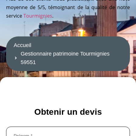
moyenne de 5/5, témoignant de la qualité de notre
service
Tourmignies
.
naire patrimoine Tourmignies 59551
patrimoine Tourmignies 59551
Accueil
Gestionnaire patrimoine Tourmignies
59551
gestionnaire patrimoine Tourmignies 59551
GESTIONNAIRE PATRIMOINE TOURMIGNIES 59551
Obtenir un devis