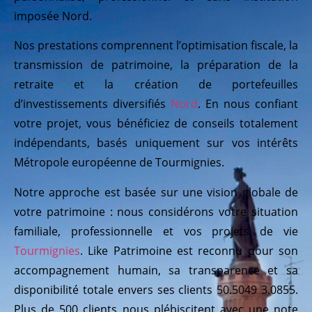
imposée Nord.
Nos prestations comprennent l’optimisation fiscale, la
transmission de patrimoine, la préparation de la
retraite et la création de portefeuilles
d’investissements diversifiés
Nord
. En nous confiant
votre projet, vous bénéficiez de conseils totalement
indépendants, basés uniquement sur vos intérêts
Métropole européenne de Tourmignies.
Notre approche est basée sur une vision globale de
votre patrimoine : nous considérons votre situation
familiale, professionnelle et vos projets de vie
Tourmignies
. Like Patrimoine est reconnu pour son
accompagnement humain, sa transparence et sa
disponibilité totale envers ses clients 50.5049 3.0855.
Plus de 500 clients nous plébiscitent avec une note