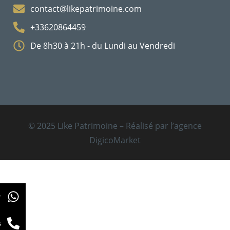
contact@likepatrimoine.com
+33620864459
De 8h30 à 21h - du Lundi au Vendredi
© 2025 Like Patrimoine – Réalisé par l’agence
DigicoMarket
r
s