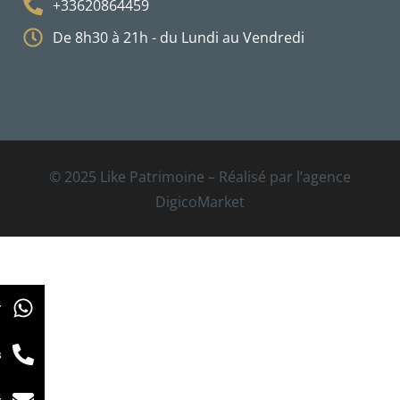
+33620864459
De 8h30 à 21h - du Lundi au Vendredi
© 2025 Like Patrimoine – Réalisé par l’agence
DigicoMarket
r
s