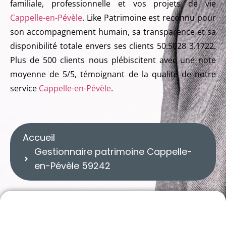
familiale, professionnelle et vos projets de vie
Cappelle-en-Pévèle
. Like Patrimoine est reconnu pour
son accompagnement humain, sa transparence et sa
disponibilité totale envers ses clients 50.5028 3.1722.
Plus de 500 clients nous plébiscitent avec une note
moyenne de 5/5, témoignant de la qualité de notre
service
Cappelle-en-Pévèle
.
nnaire patrimoine Cappelle-en-Pévèle 59242
e patrimoine Cappelle-en-Pévèle 59242
Accueil
Gestionnaire patrimoine Cappelle-
en-Pévèle 59242
gestionnaire patrimoine Cappelle-en-Pévèle 59242
GESTIONNAIRE PATRIMOINE CAPPELLE-EN-PÉVÈLE 59242